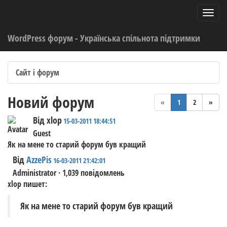
WordPress форум - Українська спільнота підтримки
Сайт і форум
Новий форум
(current)
«
1
2
»
Від xlop
15-03-2011 18:44:51
Guest
Як на мене то старий форум був кращий
Від
AzzePis
16-03-2011 21:42:01
Administrator · 1,039 повідомлень
xlop пишет:
Як на мене то старий форум був кращий