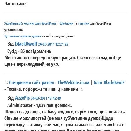
Час покаже
Український хостинг для WordPress
|
Шаблони
та
плагіни
для WordPress
українською
Тут можна купити домен
за найкращою ціною
Від
black0wolf
24-03-2011 12:21:22
Сусід · 86 повідомлень
Мені також попередній був кращий. Стало все складно)І це
ще не перекладений на укр.
.::
Створюємо сайт разом - TheWebSite.in.ua
|
Блог Black0wolF
- Техніка, подорожі та інші цікавинки ::.
Від
AzzePis
24-03-2011 13:42:49
Administrator · 1,039 повідомлень
Щодо складнощів, не бачу жодних, окрім того, що з'явилось
більше можливостей (це моя суб'єктивна думка)Щодо
перекладу - всьому свій час, я цим займаюсь, але маю багато